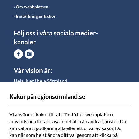
Om webbplatsen
Inställningar kakor
Följ oss i våra sociala medier-
kanaler
Vår vision är:
Hela livet i hela Sörmland.
I Sörmland lever alla ett rikt och meningsfullt liv, där
vi vill skapa jämlika möjligheter för både
Kakor på regionsormland.se
medarbetare och invånare att växa.
Vi använder kakor för att förstå hur webbplatsen 
Vi är en tillgänglig region som varje dag förbättrar
används och för att visa innehåll från andra tjänster. Du 
livskvaliteten för alla som bor och verkar i Sörmland.
kan välja att godkänna alla eller ett urval av kakor. Du 
kan när som helst ändra ditt val genom att klicka på 
Vi är en pålitlig samhällsaktör som använder våra