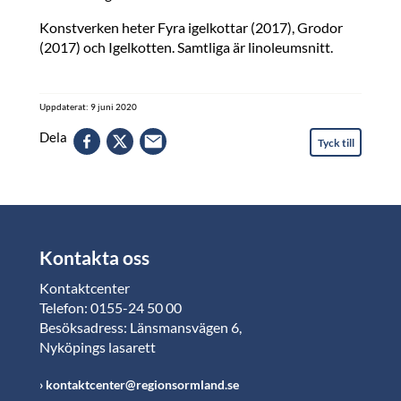
Konstverken heter Fyra igelkottar (2017), Grodor
(2017) och Igelkotten. Samtliga är linoleumsnitt.
Uppdaterat: 9 juni 2020
Dela
Tyck till
Kontakta oss
Kontaktcenter
Telefon: 0155-24 50 00
Besöksadress: Länsmansvägen 6,
Nyköpings lasarett
kontaktcenter@regionsormland.se