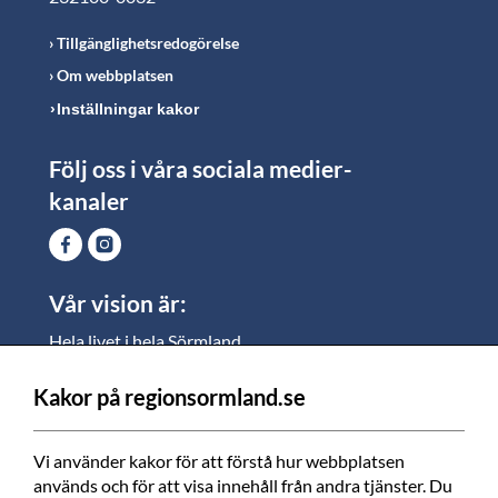
Tillgänglighetsredogörelse
Om webbplatsen
Inställningar kakor
Följ oss i våra sociala medier-
kanaler
Vår vision är:
Hela livet i hela Sörmland.
I Sörmland lever alla ett rikt och meningsfullt liv, där
vi vill skapa jämlika möjligheter för både
Kakor på regionsormland.se
medarbetare och invånare att växa.
Vi använder kakor för att förstå hur webbplatsen 
Vi är en tillgänglig region som varje dag förbättrar
används och för att visa innehåll från andra tjänster. Du 
livskvaliteten för alla som bor och verkar i Sörmland.