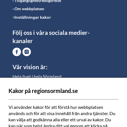
Tillgänglighetsredogörelse
Om webbplatsen
Inställningar kakor
Följ oss i våra sociala medier-
kanaler
Vår vision är:
Hela livet i hela Sörmland.
I Sörmland lever alla ett rikt och meningsfullt liv, där
vi vill skapa jämlika möjligheter för både
Kakor på regionsormland.se
medarbetare och invånare att växa.
Vi använder kakor för att förstå hur webbplatsen 
Vi är en tillgänglig region som varje dag förbättrar
används och för att visa innehåll från andra tjänster. Du 
livskvaliteten för alla som bor och verkar i Sörmland.
kan välja att godkänna alla eller ett urval av kakor. Du 
kan när som helst ändra ditt val genom att klicka på 
Vi är en pålitlig samhällsaktör som använder våra