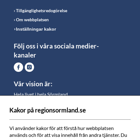
Tillgänglighetsredogörelse
Om webbplatsen
Inställningar kakor
Följ oss i våra sociala medier-
kanaler
Vår vision är:
Hela livet i hela Sörmland.
I Sörmland lever alla ett rikt och meningsfullt liv, där
vi vill skapa jämlika möjligheter för både
Kakor på regionsormland.se
medarbetare och invånare att växa.
Vi använder kakor för att förstå hur webbplatsen 
Vi är en tillgänglig region som varje dag förbättrar
används och för att visa innehåll från andra tjänster. Du 
livskvaliteten för alla som bor och verkar i Sörmland.