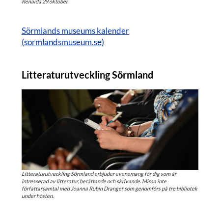
Renaida 29 oktober.
Sörmlands museums kalender
(sormlandsmuseum.se)
Litteraturutveckling Sörmland
Litteraturutveckling Sörmland erbjuder evenemang för dig som är
intresserad av litteratur, berättande och skrivande. Missa inte
författarsamtal med Joanna Rubin Dranger som genomförs på tre bibliotek
under hösten.