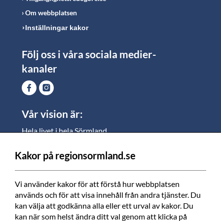
Om webbplatsen
Inställningar kakor
Följ oss i våra sociala medier-
kanaler
Vår vision är:
Hela livet i hela Sörmland.
I Sörmland lever alla ett rikt och meningsfullt liv, där
vi vill skapa jämlika möjligheter för både
Kakor på regionsormland.se
medarbetare och invånare att växa.
Vi använder kakor för att förstå hur webbplatsen 
Vi är en tillgänglig region som varje dag förbättrar
används och för att visa innehåll från andra tjänster. Du 
livskvaliteten för alla som bor och verkar i Sörmland.
kan välja att godkänna alla eller ett urval av kakor. Du 
kan när som helst ändra ditt val genom att klicka på 
Vi är en pålitlig samhällsaktör som använder våra