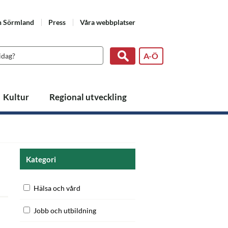
n Sörmland
Press
Våra webbplatser
A-Ö
Kultur
Regional utveckling
Kategori
Hälsa och vård
Jobb och utbildning