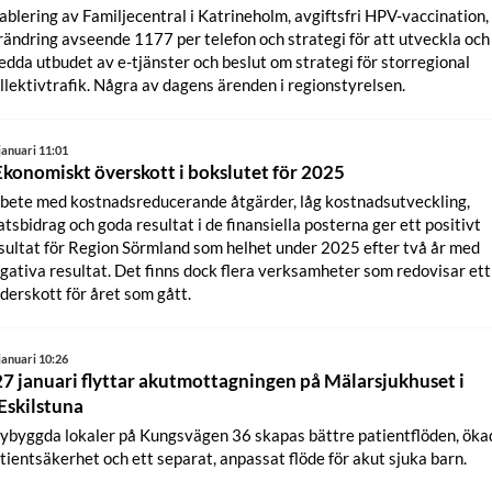
ablering av Familjecentral i Katrineholm, avgiftsfri HPV-vaccination,
rändring avseende 1177 per telefon och strategi för att utveckla och
edda utbudet av e-tjänster och beslut om strategi för storregional
llektivtrafik. Några av dagens ärenden i regionstyrelsen.
januari 11:01
Ekonomiskt överskott i bokslutet för 2025
bete med kostnadsreducerande åtgärder, låg kostnadsutveckling,
atsbidrag och goda resultat i de finansiella posterna ger ett positivt
sultat för Region Sörmland som helhet under 2025 efter två år med
gativa resultat. Det finns dock flera verksamheter som redovisar ett
derskott för året som gått.
januari 10:26
27 januari flyttar akutmottagningen på Mälarsjukhuset i
Eskilstuna
nybyggda lokaler på Kungsvägen 36 skapas bättre patientflöden, öka
tientsäkerhet och ett separat, anpassat flöde för akut sjuka barn.