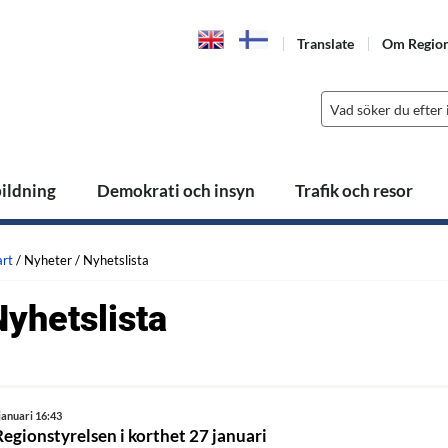
Translate
Om Regio
bildning
Demokrati och insyn
Trafik och resor
art
/
Nyheter
/
Nyhetslista
Nyhetslista
januari 16:43
Regionstyrelsen i korthet 27 januari