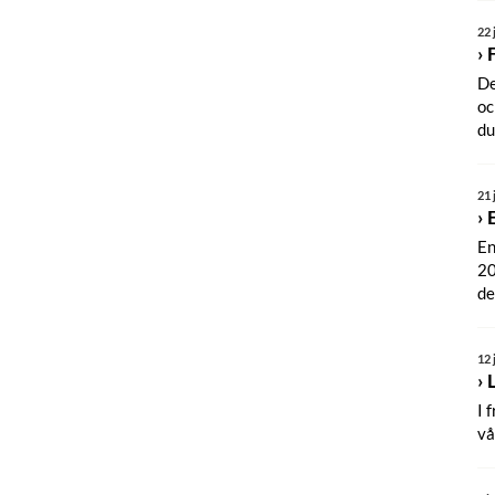
22 
De
oc
du
21 
En
20
de
12 
I 
vå