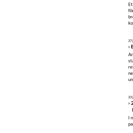
Et
fö
br
ko
27 
Ar
st
re
ne
un
23 
I 
pa