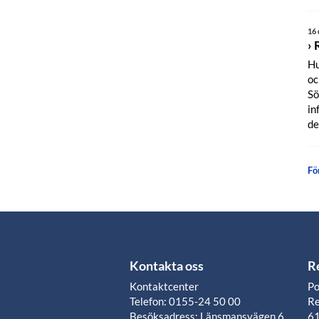
16
Hu
oc
Sö
in
de
Fö
Kontakta oss
R
Kontaktcenter
Po
Telefon: 0155-24 50 00
Re
Besöksadress: Länsmansvägen 6,
61