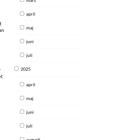
mars
april
t
maj
an
juni
juli
2025
v
et
april
maj
juni
juli
augusti