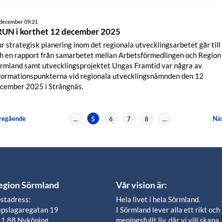
 december 09:21
RUN i korthet 12 december 2025
r strategisk planering inom det regionala utvecklingsarbetet går till
h en rapport från samarbetet mellan Arbetsförmedlingen och Region
rmland samt utvecklingsprojektet Ungas Framtid var några av
formationspunkterna vid regionala utvecklingsnämnden den 12
cember 2025 i Strängnäs.
regående
Nä
...
5
6
7
8
...
egion Sörmland
Vår vision är:
stadress:
Hela livet i hela Sörmland.
pslagaregatan 19
I Sörmland lever alla ett rikt och
1 88 Nyköping
meningsfullt liv, där vi vill skapa