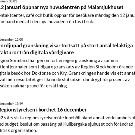
anuari 08:01
12 januari öppnar nya huvudentrén på Mälarsjukhuset
ntaktcenter, café och butik öppnar för besökare måndag den 12 janu
samband med att den nya huvudentrén tas i bruk.
 december 15:00
Fördjupad granskning visar fortsatt på stort antal felaktiga
fakturor från digitala vårdgivare
gion Sörmland har genomfört en egen granskning av samma
tientjournaler som tidigare granskats av Region Stockholm rörande
gitala besök hos Doktor.se och Kry. Granskningen har delvis ett anna
val men resultatet ger liknande slutsatser där drygt 55 procent av
söken saknar grund för ersättning.
 december 17:49
Regionstyrelsen i korthet 16 december
25 års sista regionstyrelsemöte innehöll bland annat verksamhetsp
d budget, beslut om bassäng på Kullbergska sjuhuset och förändrad
litisk organisation.