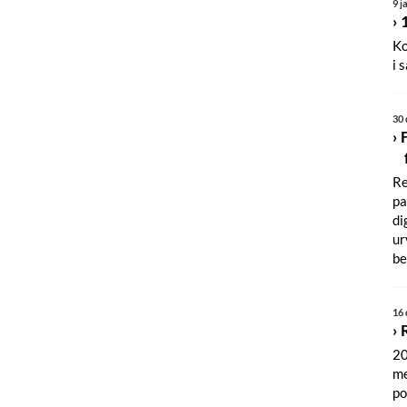
9 j
Ko
i 
30
Re
pa
di
ur
be
16
20
me
po