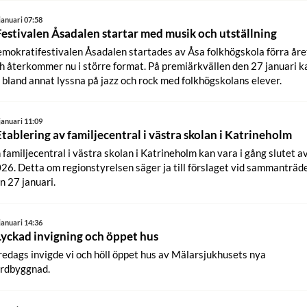
januari 07:58
Festivalen Åsadalen startar med musik och utställning
mokratifestivalen Åsadalen startades av Åsa folkhögskola förra åre
h återkommer nu i större format. På premiärkvällen den 27 januari k
 bland annat lyssna på jazz och rock med folkhögskolans elever.
januari 11:09
Etablering av familjecentral i västra skolan i Katrineholm
 familjecentral i västra skolan i Katrineholm kan vara i gång slutet a
26. Detta om regionstyrelsen säger ja till förslaget vid sammanträd
n 27 januari.
januari 14:36
Lyckad invigning och öppet hus
fredags invigde vi och höll öppet hus av Mälarsjukhusets nya
rdbyggnad.