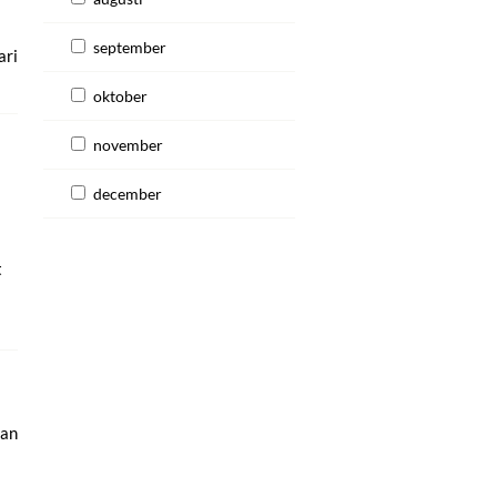
september
ari
oktober
november
december
t
lan