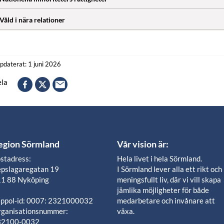
Våld i nära relationer
pdaterat: 1 juni 2026
la
egion Sörmland
Vår vision är:
stadress:
Hela livet i hela Sörmland.
pslagaregatan 19
I Sörmland lever alla ett rikt och
1 88 Nyköping
meningsfullt liv, där vi vill skapa
jämlika möjligheter för både
ppol-id: 0007: 2321000032
medarbetare och invånare att
ganisationsnummer:
växa.
32100-0032