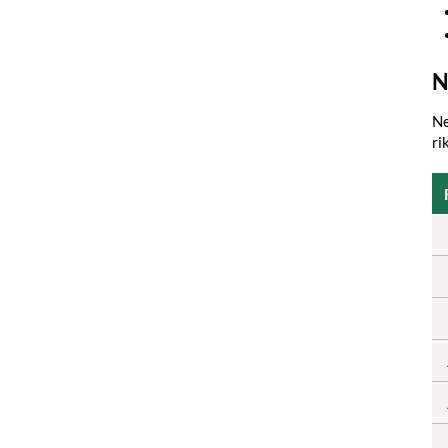
N
Ne
ri