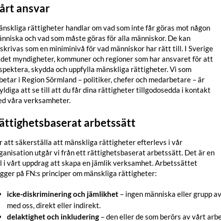
årt ansvar
nskliga rättigheter handlar om vad som inte får göras mot någon
nniska och vad som måste göras för alla människor. De kan
skrivas som en miniminivå för vad människor har rätt till. I Sverige
 det myndigheter, kommuner och regioner som har ansvaret för att
spektera, skydda och uppfylla mänskliga rättigheter. Vi som
betar i Region Sörmland – politiker, chefer och medarbetare – är
yldiga att se till att du får dina rättigheter tillgodosedda i kontakt
d våra verksamheter.
ättighetsbaserat arbetssätt
r att säkerställa att mänskliga rättigheter efterlevs i vår
ganisation utgår vi från ett rättighetsbaserat arbetssätt. Det är en
l i vårt uppdrag att skapa en jämlik verksamhet. Arbetssättet
gger på FN:s principer om mänskliga rättigheter:
icke-diskriminering och jämlikhet
– ingen människa eller grupp av
med oss, direkt eller indirekt.
delaktighet och inkludering
– den eller de som berörs av vårt arb