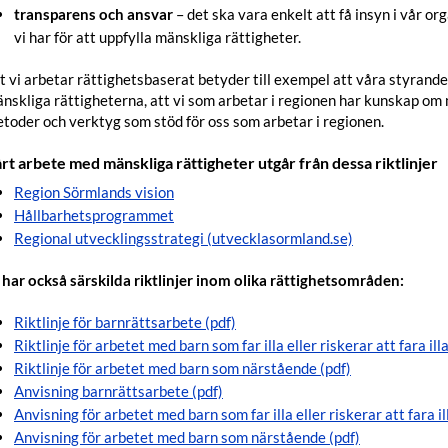
transparens och ansvar
– det ska vara enkelt att få insyn i vår or
vi har för att uppfylla mänskliga rättigheter.
t vi arbetar rättighetsbaserat betyder till exempel att våra styrand
nskliga rättigheterna, att vi som arbetar i regionen har kunskap om 
toder och verktyg som stöd för oss som arbetar i regionen.
rt arbete med mänskliga rättigheter utgår från dessa riktlinjer
Region Sörmlands vision
Hållbarhetsprogrammet
Regional utvecklingsstrategi (utvecklasormland.se)
 har också särskilda riktlinjer inom olika rättighetsområden:
Riktlinje för barnrättsarbete (pdf)
Riktlinje för arbetet med barn som far illa eller riskerar att fara illa
Riktlinje för arbetet med barn som närstående (pdf)
Anvisning barnrättsarbete (pdf)
Anvisning för arbetet med barn som far illa eller riskerar att fara il
Anvisning för arbetet med barn som närstående (pdf)