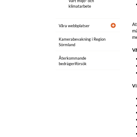
Vårt miljö- och
klimatarbete
At
Våra webbplatser
mä
me
Kamerabevakning i Region
Sörmland
Vå
Återkommande
bedrägeriförsök
Vi