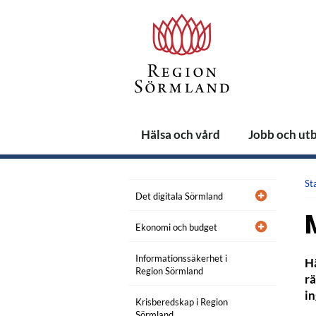
Hälsa och vård
Jobb och ut
St
Det digitala Sörmland
Ekonomi och budget
Informationssäkerhet i
Hä
Region Sörmland
rä
in
Krisberedskap i Region
Sörmland