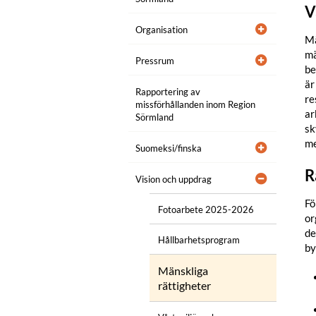
V
Organisation
Mä
mä
Pressrum
be
är
Rapportering av
re
missförhållanden inom Region
ar
Sörmland
sk
me
Suomeksi/finska
R
Vision och uppdrag
Fö
Fotoarbete 2025-2026
or
de
Hållbarhetsprogram
by
Mänskliga
rättigheter