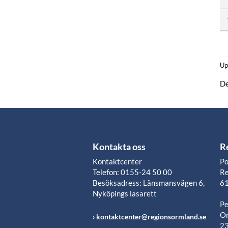
Up
De
Kontakta oss
R
Kontaktcenter
Po
Telefon: 0155-24 50 00
Re
Besöksadress: Länsmansvägen 6,
61
Nyköpings lasarett
Pe
Or
kontaktcenter@regionsormland.se
2