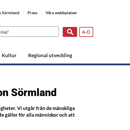
n Sörmland
Press
Våra webbplatser
A-Ö
Kultur
Regional utveckling
ion Sörmland
gheter. Vi utgår från de mänskliga
e gäller för alla människor och att