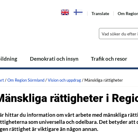
Translate
Om Regio
bildning
Demokrati och insyn
Trafik och resor
art
/
Om Region Sörmland
/
Vision och uppdrag
/
Mänskliga rättigheter
Mänskliga rättigheter i Reg
r hittar du information om vårt arbete med mänskliga rätti
ttigheterna som universella och odelbara. Det betyder att d
gen rättighet är viktigare än någon annan.