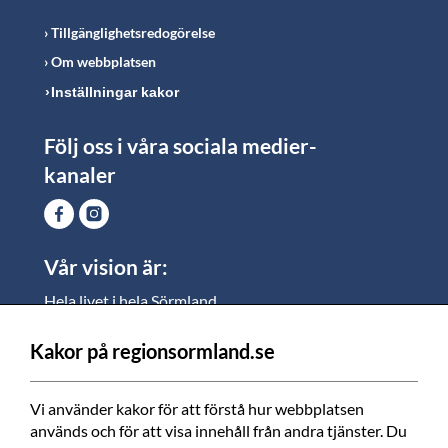
Tillgänglighetsredogörelse
Om webbplatsen
Inställningar kakor
Följ oss i våra sociala medier-
kanaler
Vår vision är:
Hela livet i hela Sörmland.
I Sörmland lever alla ett rikt och meningsfullt liv, där
vi vill skapa jämlika möjligheter för både
Kakor på regionsormland.se
medarbetare och invånare att växa.
Vi använder kakor för att förstå hur webbplatsen 
Vi är en tillgänglig region som varje dag förbättrar
används och för att visa innehåll från andra tjänster. Du 
livskvaliteten för alla som bor och verkar i Sörmland.