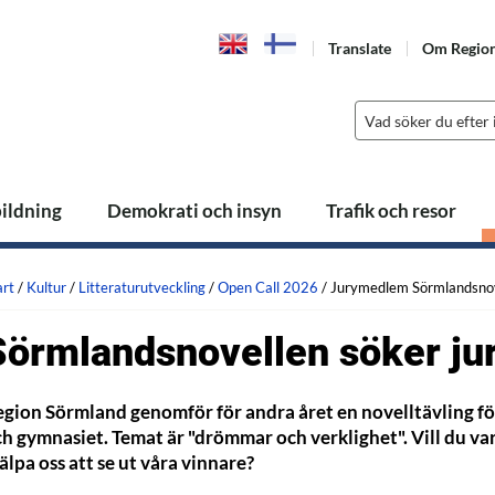
Translate
Om Regio
bildning
Demokrati och insyn
Trafik och resor
art
/
Kultur
/
Litteraturutveckling
/
Open Call 2026
/
Jurymedlem Sörmlandsno
Sörmlandsnovellen söker ju
gion Sörmland genomför för andra året en novelltävling för
h gymnasiet. Temat är "drömmar och verklighet". Vill du 
älpa oss att se ut våra vinnare?