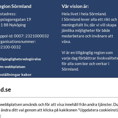
egion Sörmland
Vår vision är:
stadress:
Hela livet i hela Sörmland.
pslagaregatan 19
I Sörmland lever alla ett rikt och
1 88 Nyköping
meningsfullt liv, där vi vill skapa
jämlika möjligheter för både
ppol-id: 0007: 2321000032
medarbetare och invånare att
ganisationsnummer:
växa.
32100-0032
Vi är en tillgänglig region som
varje dag förbättrar livskvalitet
illgänglighetsredogörelse
för alla som bor och verkar i
m webbplatsen
Sörmland.
nställningar kakor
Vi är en pålitlig samhällsaktör s
använder våra resurser för en
d.se
lj oss i våra sociala
positiv utveckling i ett välmåen
edier-kanaler
län.
webbplatsen används och för att visa innehåll från andra tjänster. Du 
Tillsammans finns vi här när det
 ändra ditt val genom att klicka på kakikonen "Uppdatera cookieinstäl
bästa händer och när det värsta
e