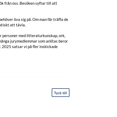
k från oss. Besöken syftar till att
n behöver öva sig på. Om man får träffa de
tiskt att tävla.
för personer med litteraturkunskap, ork,
r många jurymedlemmar som anlitas beror
 2025 satsar vi på fler inskickade
Tyck till