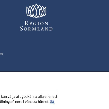
en
om
de
kan välja att godkänna alla eller ett 
lningar” nere i vänstra hörnet. 
Så 