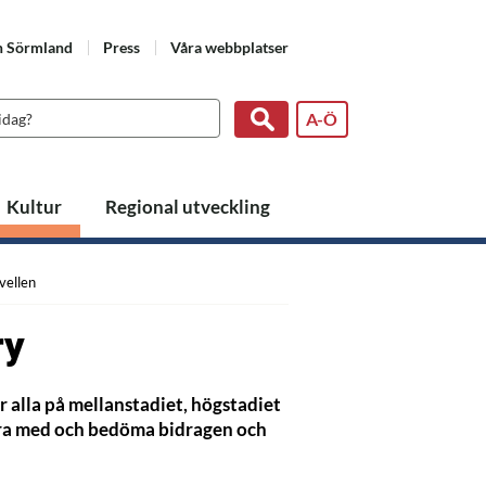
n Sörmland
Press
Våra webbplatser
A-Ö
Kultur
Regional utveckling
vellen
ry
 alla på mellanstadiet, högstadiet
vara med och bedöma bidragen och