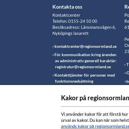
Kontakta oss
R
Kontaktcenter
Po
Telefon: 0155-24 50 00
Re
Besöksadress: Länsmansvägen 6,
61
Nyköpings lasarett
Pe
Or
kontaktcenter@regionsormland.se
2
För kommunikation kring ärenden
av administrativ generell karaktär:
T
registratur@regionsormland.se
O
Kontakttjänster för personer med
funktionsnedsättning
I
Rapportering av missförhållanden
inom Region Sörmland
Kakor på regionsormlan
Fö
m
Vi använder kakor för att förstå hur 
urval av kakor. Du kan när som helst
används kakor på regionsormland.s