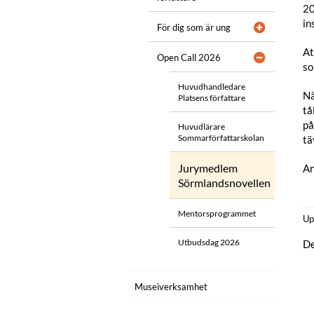
20
in
För dig som är ung
At
Open Call 2026
so
Huvudhandledare
Nä
Platsens författare
tå
på
Huvudlärare
Sommarförfattarskolan
tä
Jurymedlem
An
Sörmlandsnovellen
Mentorsprogrammet
Up
Utbudsdag 2026
De
Museiverksamhet